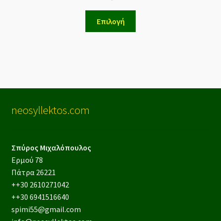
Επιλογή
neosyllektos.com
Σπύρος Μιχαλόπουλος
Ερμού 78
Πάτρα 26221
++30 2610271042
++30 6941516640
spimi55@gmail.com