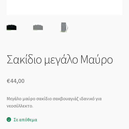
Ο λογαριασμός μου
Όροι χρήσης
Πληροφορίες για το site
Πληρωμές
Σακίδιο μεγάλο Μαύρο
Προσωπικά Δεδομένα
€
44,00
Ταμείο
Τι χρειάζεται ο νεοσύλλεκτος;
Μεγάλο μαύρο σακίδιο σακβουαγιάζ ιδανικό για
νεοσύλλεκτο.
Σε απόθεμα