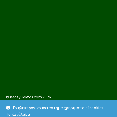
© neosyllektos.com 2026
Προσωπικά Δεδομένα
Δημιουργήθηκρ με Storefront &
Το ηλεκτρονικό κατάστημα χρησιμοποιεί cookies.
WooCommerce
.
Το κατάλαβα