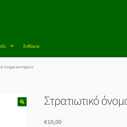
ιός
Ενθύμια
αζί μας
Η Εταιρεία μας
Καλάθι
Κατάστημα
Ο λογαριασμός μου
κό όνομα κεντημένο
ωμές
Προσωπικά Δεδομένα
Ταμείο
Τι χρειάζεται ο νεοσύλλεκτος;
Στρατιωτικό όνομ
€
10,00