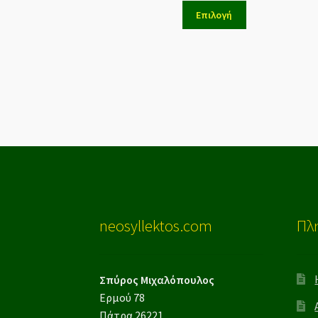
Επιλογή
neosyllektos.com
Πλ
Σπύρος Μιχαλόπουλος
Ερμού 78
Πάτρα 26221