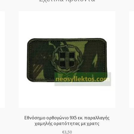
Εθνόσημο ορθογώνιο 9Χ5 εκ. παραλλαγής
χαμηλής ορατότητας με χρατς
€
3,50