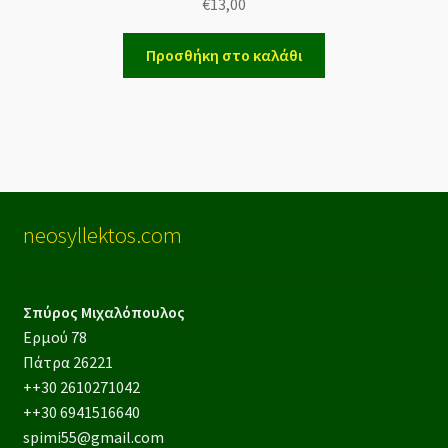
€
13,00
Προσθήκη στο καλάθι
neosyllektos.com
Σπύρος Μιχαλόπουλος
Ερμού 78
Πάτρα 26221
++30 2610271042
++30 6941516640
spimi55@gmail.com