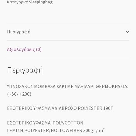
/
Κατηγορία:
Sleepingbag
m²
ποσότητα
Περιγραφή
Αξιολογήσεις (0)
Περιγραφή
ΥΠΝΟΣΑΚΟΣ ΜΟΜBASA ΧΑΚΙ ΜΕ ΜΑΞΙΛΑΡΙ ΘΕΡΜΟΚΡΑΣΙΑ:
( -5C/ +20C)
ΕΞΩΤΕΡΙΚΟ ΥΦΑΣΜΑ:ΑΔΙΑΒΡΟΧΟ POLYESTER 190Τ
ΕΣΩΤΕΡΙΚΟ ΥΦΑΣΜΑ: POLY/COTTON
ΓΕΜΙΣΗ:POLYESTER/HOLLOWFIBER 300gr / m²